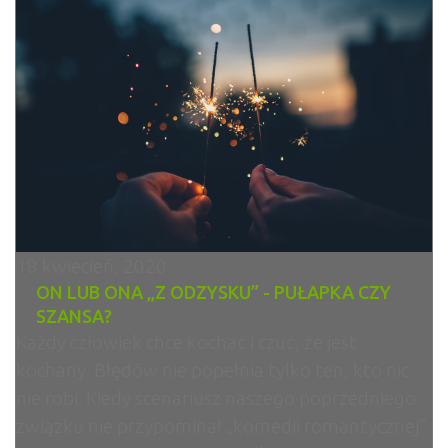
18 kwiecień, 2020
ON LUB ONA „Z ODZYSKU” - PUŁAPKA CZY
SZANSA?
Każdy człowiek chce kochać i czuć, że jest
kochany. Błędów nie popełnia tylko ten, kto nic
nie robi. Kiedy scenariusz naszego poprzedniego
związku nie przypominał „komedii romantycznej”