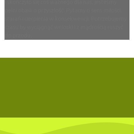
i skończyło się coś ważnego dla nas, jesteśmy
pełni obaw o przyszłość. Pytamy o sens miłości,
starań i cierpienia w konsekwencji. Potrzebujemy
czasu by wyciągnąć wnioski i z mądrością ruszyć
do przodu.