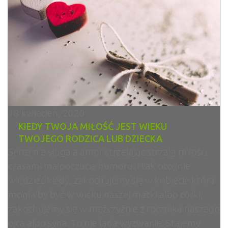
18 kwiecień, 2020
KIEDY TWOJA MIŁOŚĆ JEST WIEKU
TWOJEGO RODZICA LUB DZIECKA
Serce nie sługa a amor strzelając strzałą miłości
czasami ma poczucie humoru. I tak oto, nie
wiedzieć kiedy, zakochujemy się w kobiecie która
mogła by być w wieku naszej matki albo córki,
zakochujemy się w mężczyźnie z rocznika naszego
ojca albo syna. To nie lada wyzwanie. Stajemy