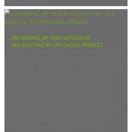
obawy, które leżą…
18 kwiecień, 2020
JAK MÓWIĆ, BY ONA SŁYSZAŁA?
JAK SŁUCHAĆ BY ON CHCIAŁ MÓWIĆ?
- Kochanie o co Ci chodzi? - O nic. - Ty mnie nigdy
nie słuchasz. - No przecież właśnie Cię słucham. -
Bo ty nigdy. - Bo ty zawsze. - A ty znowu swoje. To
takie sztandarowe szlagiery rozmów damsko-
męskich „po latach”. Czasami bardzo chcemy
porozmawiać, ale rozmowa tylko pogarsza
sytuację. Często mimo dobrych chęci nasze
intencje są mylnie odczytywane przez rozmówcę.
Mamy wrażenie jakbyśmy mówili w dwóch
różnych językach. Tymczasem skuteczna