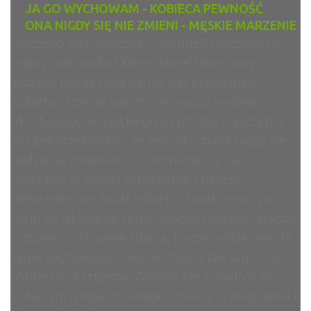
JA GO WYCHOWAM - KOBIECA PEWNOŚĆ
ONA NIGDY SIĘ NIE ZMIENI - MĘSKIE MARZENIE
Dlaczego ona „wiecznie” marudzi? Dlaczego on
„nigdy” nie słucha? Kiedy dwoje zakochanych
zaczyna być ze sobą nic nie jest problemem.
Kobieta szczerze wierzy, że nauczy swojego
ukochanego wszystkiego co trzeba, mężczyzna
zaś jest przekonany, że jego ukochana nigdy nie
będzie się zmieniać. To normalne, że tak
uważamy w euforii zakochania. I bardzo
niebezpieczne. Świat kobiety i świat mężczyzny
różni się jak czarne i białe. Inaczej myślimy, inaczej
rozumiemy te same zdania, inaczej odbieramy te
same zachowania. Choć kochamy tak samo, to
różnie to okazujemy. Zabiorę Cię w podróż po
kobiecym i męskim świecie. Pokażę Ci pragnienia i