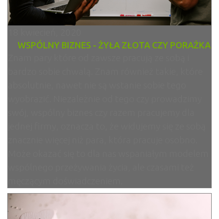
18 kwiecień, 2020
WSPÓLNY BIZNES - ŻYŁA ZŁOTA CZY PORAŻKA
Znam pary które od zawsze pracują ze sobą i
bardzo sobie chwalą. Znam również takie, które
absolutnie, nawet nie są wstanie sobie tego
wyobrazić. Niezależnie od tego czy prowadzimy
swój, wspólny biznes czy razem pracujemy dla
jednej firmy, oznacza to, że widujemy się ze sobą
znacznie więcej niż para, która pracuje osobno.
Może okazać się to dla nas wspaniałym modelem
wspólnego przeżywania życia, ale czasami też
męczącym doświadczeniem.