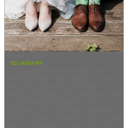
18 kwiecień, 2020
OD JA DO MY
Każdy z nas pełni różne role w swoim życiu.
Kobieta, która jest matką może też być żoną,
córką, siostrą, pracownicą, przyjaciółką,
kochanką, koleżanką, szefową. Mężczyzna, który
jest ojcem może być też mężem, bratem,
przyjacielem, synem, wspólnikiem, kochankiem,
partnerem, szefem. Czasami się w tym wszystkim
gubimy. Zacierają nam się granice. Przenosimy