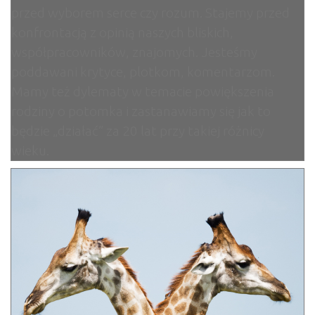
przed wyborem serce czy rozum. Stajemy przed
konfrontacją z opinią naszych bliskich,
współpracowników, znajomych. Jesteśmy
poddawani krytyce, plotkom, komentarzom.
Mamy też dylematy w temacie powiększenia
rodziny o potomka i zastanawiamy się jak to
będzie „działać” za 20 lat przy takiej różnicy
wieku.