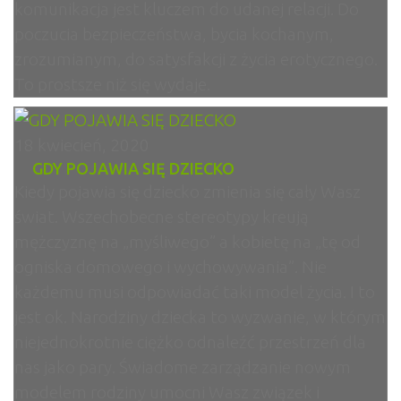
komunikacja jest kluczem do udanej relacji. Do
poczucia bezpieczeństwa, bycia kochanym,
zrozumianym, do satysfakcji z życia erotycznego.
To prostsze niż się wydaje.
18 kwiecień, 2020
GDY POJAWIA SIĘ DZIECKO
Kiedy pojawia się dziecko zmienia się cały Wasz
świat. Wszechobecne stereotypy kreują
mężczyznę na „myśliwego” a kobietę na „tę od
ogniska domowego i wychowywania”. Nie
każdemu musi odpowiadać taki model życia. I to
jest ok. Narodziny dziecka to wyzwanie, w którym
niejednokrotnie ciężko odnaleźć przestrzeń dla
nas jako pary. Świadome zarządzanie nowym
modelem rodziny umocni Wasz związek i