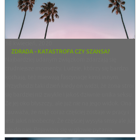
18 kwiecień, 2020
ZDRADA - KATASTROFA CZY SZANSA?
Najbardziej udanym związkom zdarzają się
trudniejsze momenty. Ludzie, którzy się bardzo
kochają, też miewają fascynacje kimś innym.
Przychodzi taki dzień kiedy on widzi, że żona stroi
się bardziej niż zwykle i jakoś dziwnie unika seksu.
Że jej oko błyszczy, ale już nie na jego widok. Ona
zauważa, że mąż coraz częściej zostaje w pracy i
jest jakiś nieobecny. Że częściej wysyła smsy ale już
nie do niej. Pojawiają się w głowie pytania.