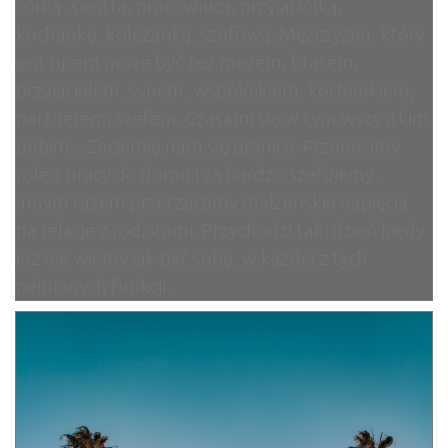
córką, siostrą, pracownicą, przyjaciółką,
kochanką, koleżanką, szefową. Mężczyzna, który
jest ojcem może być też mężem, bratem,
przyjacielem, synem, wspólnikiem, kochankiem,
partnerem, szefem. Czasami się w tym wszystkim
gubimy. Zacierają nam się granice. Przenosimy
role z pracy do domu i za bardzo szefujemy.
Innym razem przerzucamy małżeńskie napięcia
na relacje z rodzicami. Przychodzi taki dzień kiedy
już nie wiemy jak być sobą, w każdej z tych
pełnionych funkcji.