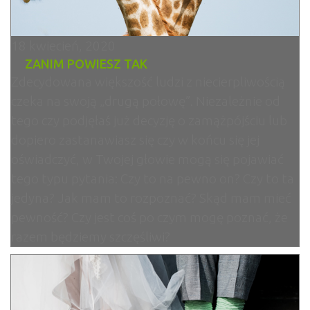
18 kwiecień, 2020
ZANIM POWIESZ TAK
Zdecydowana większość ludzi z niecierpliwością
czeka na swoją „drugą połowę”. Niezależnie od
tego czy podjęłaś już decyzję o zamążpójściu lub
dopiero zastanawiasz się czy w końcu się jej
oświadczyć, w Twojej głowie mogą się pojawiać
tego typu pytania: Czy to na pewno on? Czy to ta
jedyna? Jak mam to rozpoznać? Skąd mam mieć
pewność? Czy jest coś po czym mogę poznać, że
razem będziemy szczęśliwi?