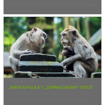
przeniesie na jeszcze bardziej satysfakcjonujące
poziomy relacji.
18 kwiecień, 2020
„MATKA POLKA” i „ZAPRACOWANY TATUŚ”
Każdy z nas pełni różne role w swoim życiu.
Kobieta, która jest matką może też być żoną,