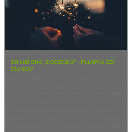
18 kwiecień, 2020
ON LUB ONA „Z ODZYSKU” - PUŁAPKA CZY
SZANSA?
Każdy człowiek chce kochać i czuć, że jest
kochany. Błędów nie popełnia tylko ten, kto nic
nie robi. Kiedy scenariusz naszego poprzedniego
związku nie przypominał „komedii romantycznej”
i skończyło się coś ważnego dla nas, jesteśmy
pełni obaw o przyszłość. Pytamy o sens miłości,
starań i cierpienia w konsekwencji. Potrzebujemy