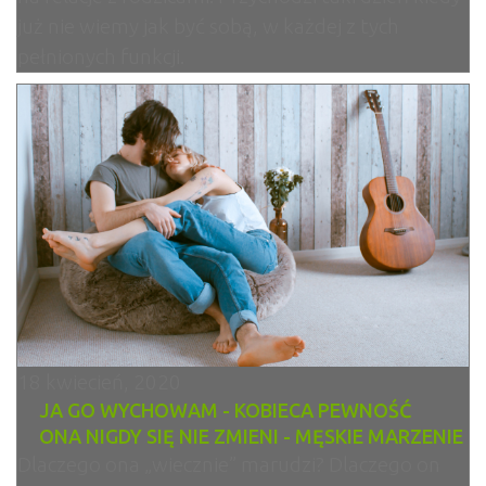
już nie wiemy jak być sobą, w każdej z tych
pełnionych funkcji.
18 kwiecień, 2020
JA GO WYCHOWAM - KOBIECA PEWNOŚĆ
ONA NIGDY SIĘ NIE ZMIENI - MĘSKIE MARZENIE
Dlaczego ona „wiecznie” marudzi? Dlaczego on