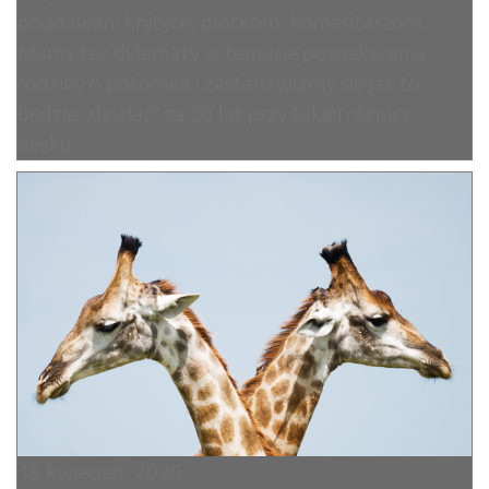
poddawani krytyce, plotkom, komentarzom.
Mamy też dylematy w temacie powiększenia
rodziny o potomka i zastanawiamy się jak to
będzie „działać” za 20 lat przy takiej różnicy
wieku.
18 kwiecień, 2020