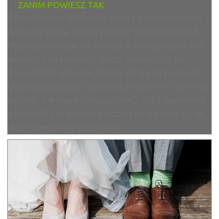
ZANIM POWIESZ TAK
Zdecydowana większość ludzi z niecierpliwością
czeka na swoją „drugą połowę”. Niezależnie od
tego czy podjęłaś już decyzję o zamążpójściu lub
dopiero zastanawiasz się czy w końcu się jej
oświadczyć, w Twojej głowie mogą się pojawiać
tego typu pytania: Czy to na pewno on? Czy to ta
jedyna? Jak mam to rozpoznać? Skąd mam mieć
pewność? Czy jest coś po czym mogę poznać, że
razem będziemy szczęśliwi?