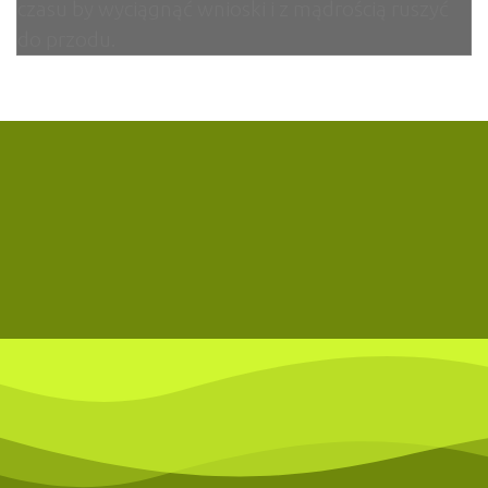
czasu by wyciągnąć wnioski i z mądrością ruszyć
do przodu.