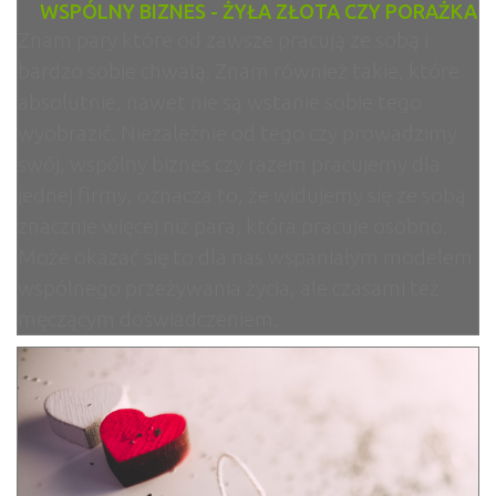
WSPÓLNY BIZNES - ŻYŁA ZŁOTA CZY PORAŻKA
Znam pary które od zawsze pracują ze sobą i
bardzo sobie chwalą. Znam również takie, które
absolutnie, nawet nie są wstanie sobie tego
wyobrazić. Niezależnie od tego czy prowadzimy
swój, wspólny biznes czy razem pracujemy dla
jednej firmy, oznacza to, że widujemy się ze sobą
znacznie więcej niż para, która pracuje osobno.
Może okazać się to dla nas wspaniałym modelem
wspólnego przeżywania życia, ale czasami też
męczącym doświadczeniem.