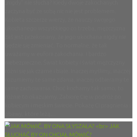
„nigdy” nie słucha? Kiedy dwoje zakochanych
zaczyna być ze sobą nic nie jest problemem.
Kobieta szczerze wierzy, że nauczy swojego
ukochanego wszystkiego co trzeba, mężczyzna
zaś jest przekonany, że jego ukochana nigdy nie
będzie się zmieniać. To normalne, że tak
uważamy w euforii zakochania. I bardzo
niebezpieczne. Świat kobiety i świat mężczyzny
różni się jak czarne i białe. Inaczej myślimy, inaczej
rozumiemy te same zdania, inaczej odbieramy te
same zachowania. Choć kochamy tak samo, to
różnie to okazujemy. Zabiorę Cię w podróż po
kobiecym i męskim świecie. Pokażę Ci pragnienia i
obawy, które leżą…