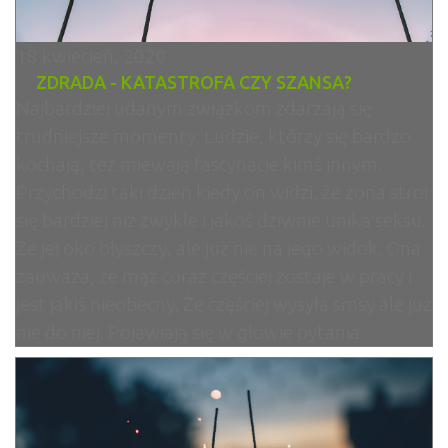
18 kwiecień, 2020
ZDRADA - KATASTROFA CZY SZANSA?
Najbardziej udanym związkom zdarzają się
trudniejsze momenty. Ludzie, którzy się bardzo
kochają, też miewają fascynacje kimś innym.
Przychodzi taki dzień kiedy on widzi, że żona stroi
się bardziej niż zwykle i jakoś dziwnie unika seksu.
Że jej oko błyszczy, ale już nie na jego widok. Ona
zauważa, że mąż coraz częściej zostaje w pracy i
jest jakiś nieobecny. Że częściej wysyła smsy ale już
nie do niej. Pojawiają się w głowie pytania.