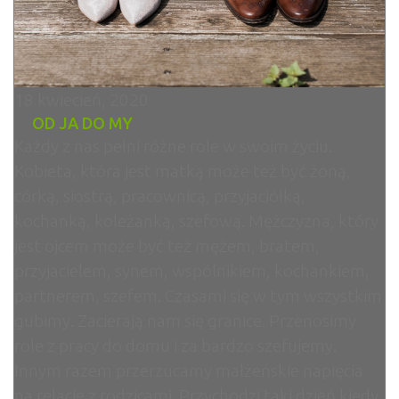
18 kwiecień, 2020
OD JA DO MY
Każdy z nas pełni różne role w swoim życiu.
Kobieta, która jest matką może też być żoną,
córką, siostrą, pracownicą, przyjaciółką,
kochanką, koleżanką, szefową. Mężczyzna, który
jest ojcem może być też mężem, bratem,
przyjacielem, synem, wspólnikiem, kochankiem,
partnerem, szefem. Czasami się w tym wszystkim
gubimy. Zacierają nam się granice. Przenosimy
role z pracy do domu i za bardzo szefujemy.
Innym razem przerzucamy małżeńskie napięcia
na relacje z rodzicami. Przychodzi taki dzień kiedy