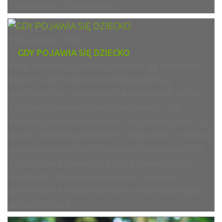
To prostsze niż się wydaje.
18 kwiecień, 2020
GDY POJAWIA SIĘ DZIECKO
Kiedy pojawia się dziecko zmienia się cały Wasz
świat. Wszechobecne stereotypy kreują
mężczyznę na „myśliwego” a kobietę na „tę od
ogniska domowego i wychowywania”. Nie
każdemu musi odpowiadać taki model życia. I to
jest ok. Narodziny dziecka to wyzwanie, w którym
niejednokrotnie ciężko odnaleźć przestrzeń dla
nas jako pary. Świadome zarządzanie nowym
modelem rodziny umocni Wasz związek i
przeniesie na jeszcze bardziej satysfakcjonujące
poziomy relacji.