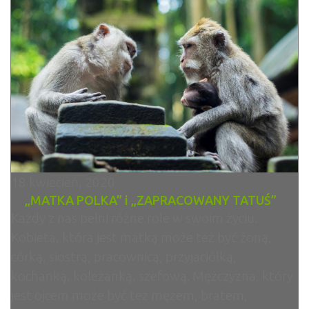
18 kwiecień, 2020
„MATKA POLKA” i „ZAPRACOWANY TATUŚ”
Każdy z nas pełni różne role w swoim życiu.
Kobieta, która jest matką może też być żoną,
córką, siostrą, pracownicą, przyjaciółką,
kochanką, koleżanką, szefową. Mężczyzna, który
jest ojcem może być też mężem, bratem,