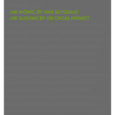
18 kwiecień, 2020
JAK MÓWIĆ, BY ONA SŁYSZAŁA?
JAK SŁUCHAĆ BY ON CHCIAŁ MÓWIĆ?
- Kochanie o co Ci chodzi? - O nic. - Ty mnie nigdy
nie słuchasz. - No przecież właśnie Cię słucham. -
Bo ty nigdy. - Bo ty zawsze. - A ty znowu swoje. To
takie sztandarowe szlagiery rozmów damsko-
męskich „po latach”. Czasami bardzo chcemy
porozmawiać, ale rozmowa tylko pogarsza
sytuację. Często mimo dobrych chęci nasze
intencje są mylnie odczytywane przez rozmówcę.
Mamy wrażenie jakbyśmy mówili w dwóch
różnych językach. Tymczasem skuteczna
komunikacja jest kluczem do udanej relacji. Do
poczucia bezpieczeństwa, bycia kochanym,
zrozumianym, do satysfakcji z życia erotycznego.