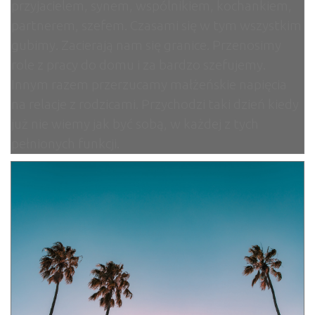
przyjacielem, synem, wspólnikiem, kochankiem,
partnerem, szefem. Czasami się w tym wszystkim
gubimy. Zacierają nam się granice. Przenosimy
role z pracy do domu i za bardzo szefujemy.
Innym razem przerzucamy małżeńskie napięcia
na relacje z rodzicami. Przychodzi taki dzień kiedy
już nie wiemy jak być sobą, w każdej z tych
pełnionych funkcji.