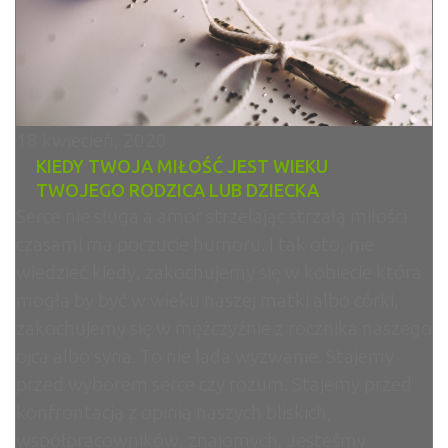
18 kwiecień, 2020
KIEDY TWOJA MIŁOŚĆ JEST WIEKU
TWOJEGO RODZICA LUB DZIECKA
Serce nie sługa a amor strzelając strzałą miłości
czasami ma poczucie humoru. I tak oto, nie
wiedzieć kiedy, zakochujemy się w kobiecie która
mogła by być w wieku naszej matki albo córki,
zakochujemy się w mężczyźnie z rocznika naszego
ojca albo syna. To nie lada wyzwanie. Stajemy
przed wyborem serce czy rozum. Stajemy przed
konfrontacją z opinią naszych bliskich,
współpracowników, znajomych. Jesteśmy