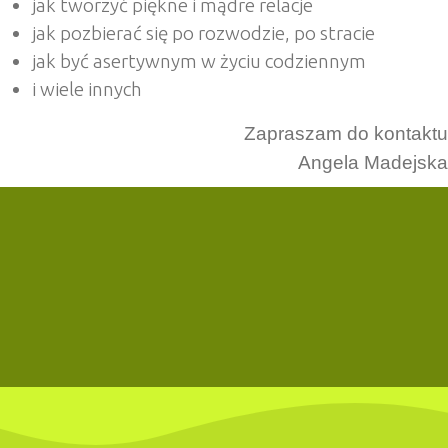
jak tworzyć piękne i mądre relacje
jak pozbierać się po rozwodzie, po stracie
jak być asertywnym w życiu codziennym
i wiele innych
Zapraszam do kontaktu
Angela Madejska