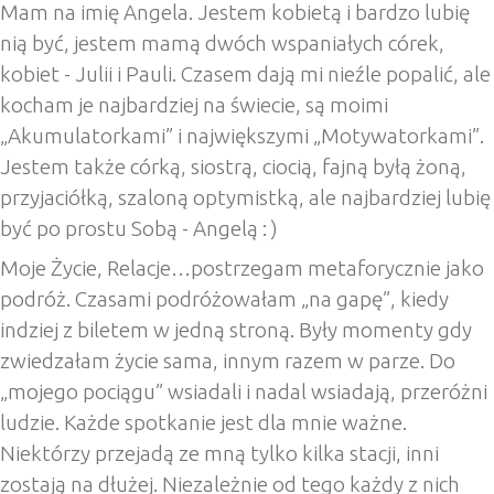
Mam na imię Angela. Jestem kobietą i bardzo lubię
nią być, jestem mamą dwóch wspaniałych córek,
kobiet - Julii i Pauli. Czasem dają mi nieźle popalić, ale
kocham je najbardziej na świecie, są moimi
„Akumulatorkami” i największymi „Motywatorkami”.
Jestem także córką, siostrą, ciocią, fajną byłą żoną,
przyjaciółką, szaloną optymistką, ale najbardziej lubię
być po prostu Sobą - Angelą : )
Moje Życie, Relacje…postrzegam metaforycznie jako
podróż. Czasami podróżowałam „na gapę”, kiedy
indziej z biletem w jedną stroną. Były momenty gdy
zwiedzałam życie sama, innym razem w parze. Do
„mojego pociągu” wsiadali i nadal wsiadają, przeróżni
ludzie. Każde spotkanie jest dla mnie ważne.
Niektórzy przejadą ze mną tylko kilka stacji, inni
zostają na dłużej. Niezależnie od tego każdy z nich