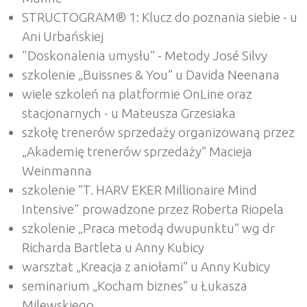
STRUCTOGRAM® 1: Klucz do poznania siebie - u
Ani Urbańskiej
"Doskonalenia umysłu” - Metody José Silvy
szkolenie „Buissnes & You” u Davida Neenana
wiele szkoleń na platformie OnLine oraz
stacjonarnych - u Mateusza Grzesiaka
szkołę trenerów sprzedaży organizowaną przez
„Akademię trenerów sprzedaży” Macieja
Weinmanna
szkolenie ”T. HARV EKER Millionaire Mind
Intensive" prowadzone przez Roberta Riopela
szkolenie „Praca metodą dwupunktu” wg dr
Richarda Bartleta u Anny Kubicy
warsztat „Kreacja z aniołami” u Anny Kubicy
seminarium „Kocham biznes” u Łukasza
Milewskiego