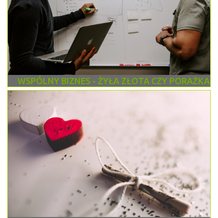
WSPÓLNY BIZNES - ŻYŁA ZŁOTA CZY PORAŻKA