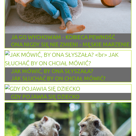
JA GO WYCHOWAM - KOBIECA PEWNOŚĆ
ONA NIGDY SIĘ NIE ZMIENI - MĘSKIE MARZENIE
JAK MÓWIĆ, BY ONA SŁYSZAŁA?
JAK SŁUCHAĆ BY ON CHCIAŁ MÓWIĆ?
GDY POJAWIA SIĘ DZIECKO