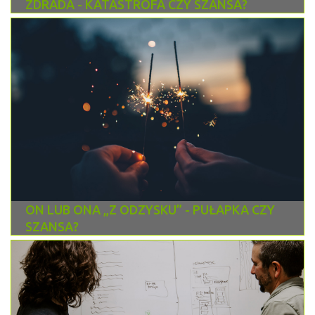
ZDRADA - KATASTROFA CZY SZANSA?
ON LUB ONA „Z ODZYSKU” - PUŁAPKA CZY
SZANSA?