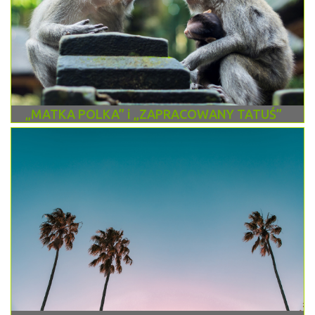
„MATKA POLKA” i „ZAPRACOWANY TATUŚ”