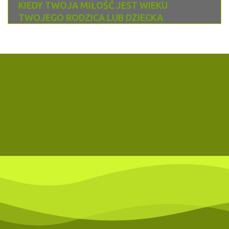
KIEDY TWOJA MIŁOŚĆ JEST WIEKU
TWOJEGO RODZICA LUB DZIECKA